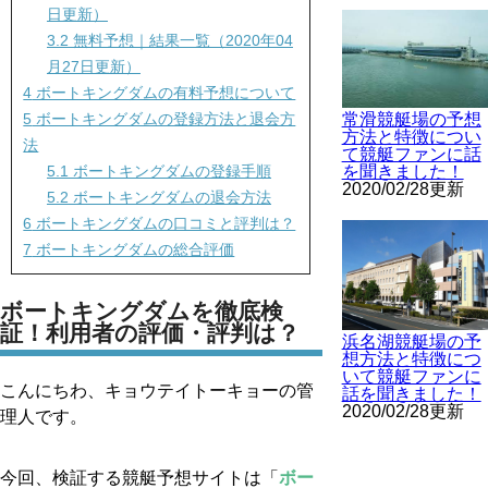
日更新）
3.2
無料予想｜結果一覧（2020年04
月27日更新）
4
ボートキングダムの有料予想について
常滑競艇場の予想
5
ボートキングダムの登録方法と退会方
方法と特徴につい
法
て競艇ファンに話
を聞きました！
5.1
ボートキングダムの登録手順
2020/02/28更新
5.2
ボートキングダムの退会方法
6
ボートキングダムの口コミと評判は？
7
ボートキングダムの総合評価
ボートキングダムを徹底検
証！利用者の評価・評判は？
浜名湖競艇場の予
想方法と特徴につ
いて競艇ファンに
こんにちわ、キョウテイトーキョーの管
話を聞きました！
2020/02/28更新
理人です。
今回、検証する競艇予想サイトは「
ボー