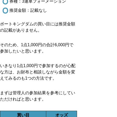
券種：3連単フォーメーション
推奨金額：記載なし
ボートキングダムの買い目には推奨金額
の記載がありません。
そのため、1点1,000円の合計6,000円で
参加したいと思います。
いきなり1点1,000円で参加するのが心配
な方は、お財布と相談しながら金額を変
えてみるのも1つの方法です。
まずは管理人の参加結果を参考にしてい
ただければと思います。
買い目
オッズ