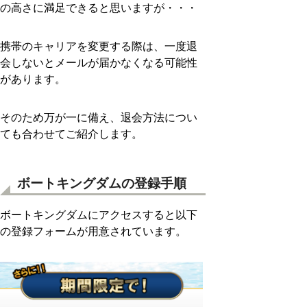
の高さに満足できると思いますが・・・
携帯のキャリアを変更する際は、一度退
会しないとメールが届かなくなる可能性
があります。
そのため万が一に備え、退会方法につい
ても合わせてご紹介します。
ボートキングダムの登録手順
ボートキングダムにアクセスすると以下
の登録フォームが用意されています。