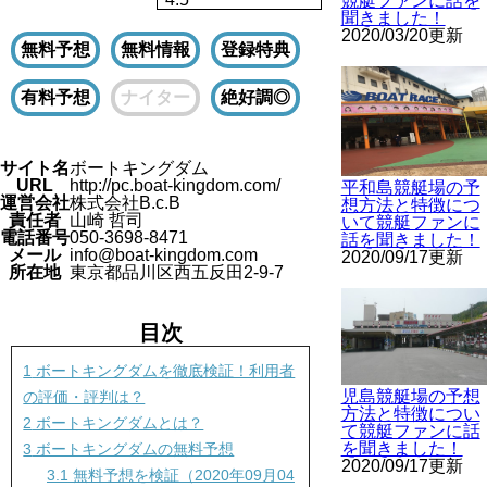
競艇ファンに話を
聞きました！
2020/03/20更新
無料予想
無料情報
登録特典
有料予想
ナイター
絶好調◎
サイト名
ボートキングダム
URL
http://pc.boat-kingdom.com/
平和島競艇場の予
運営会社
株式会社B.c.B
想方法と特徴につ
責任者
山崎 哲司
いて競艇ファンに
電話番号
050-3698-8471
話を聞きました！
メール
info@boat-kingdom.com
2020/09/17更新
所在地
東京都品川区西五反田2-9-7
目次
1
ボートキングダムを徹底検証！利用者
児島競艇場の予想
の評価・評判は？
方法と特徴につい
2
ボートキングダムとは？
て競艇ファンに話
を聞きました！
3
ボートキングダムの無料予想
2020/09/17更新
3.1
無料予想を検証（2020年09月04