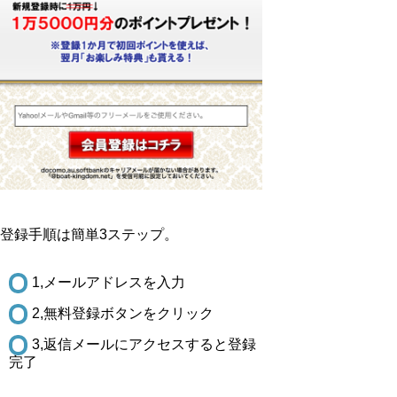
登録手順は簡単3ステップ。
1,メールアドレスを入力
2,無料登録ボタンをクリック
3,返信メールにアクセスすると登録
完了