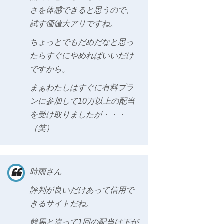
さを体感できると思うので、
試す価値大アリですね。
ちょっとでもだめだなと思っ
たらすぐにやめればいいだけ
ですから。
まぁわたしはすぐに有料プラ
ンに参加して10万以上の配当
を受け取りましたが・・・
（笑）
時雨さん
評判が良いだけあって信用で
きるサイトだね。
競馬と違って1回の配当は下が