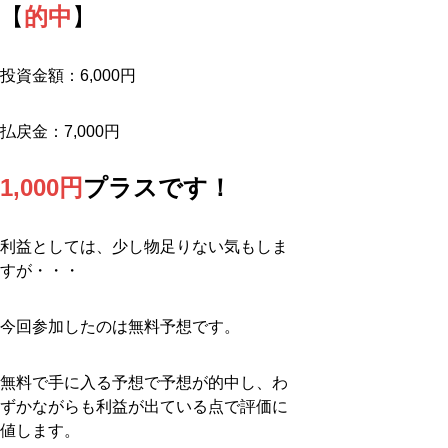
【
的中
】
投資金額：6,000円
払戻金：7,000円
1,000円
プラスです！
利益としては、少し物足りない気もしま
すが・・・
今回参加したのは無料予想です。
無料で手に入る予想で予想が的中し、わ
ずかながらも利益が出ている点で評価に
値します。