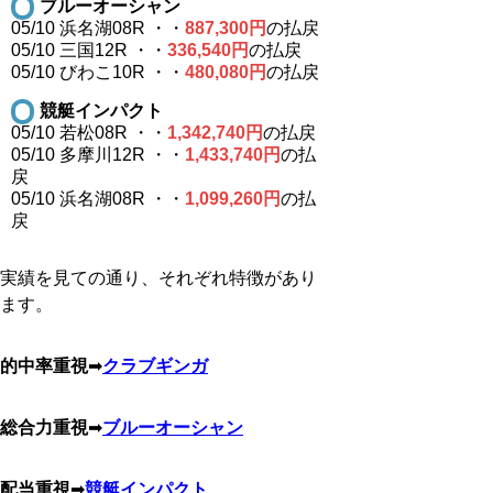
ブルーオーシャン
05/10 浜名湖08R ・・
887,300円
の払戻
05/10 三国12R ・・
336,540円
の払戻
05/10 びわこ10R ・・
480,080円
の払戻
競艇インパクト
05/10 若松08R ・・
1,342,740円
の払戻
05/10 多摩川12R ・・
1,433,740円
の払
戻
05/10 浜名湖08R ・・
1,099,260円
の払
戻
実績を見ての通り、それぞれ特徴があり
ます。
的中率重視
➡
クラブギンガ
総合力重視
➡
ブルーオーシャン
配当重視
➡
競艇インパクト