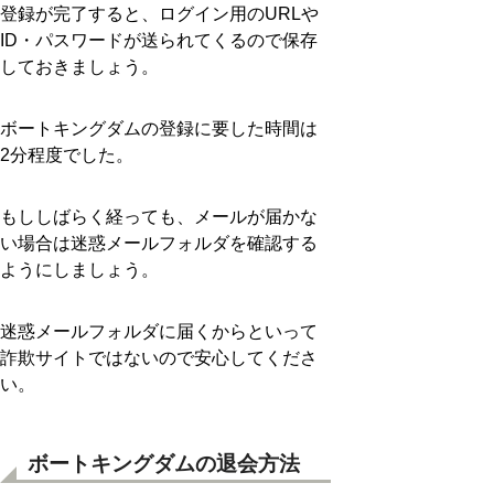
登録が完了すると、ログイン用のURLや
ID・パスワードが送られてくるので保存
しておきましょう。
ボートキングダムの登録に要した時間は
2分程度でした。
もししばらく経っても、メールが届かな
い場合は迷惑メールフォルダを確認する
ようにしましょう。
迷惑メールフォルダに届くからといって
詐欺サイトではないので安心してくださ
い。
ボートキングダムの退会方法