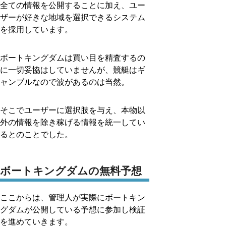
全ての情報を公開することに加え、ユー
ザーが好きな地域を選択できるシステム
を採用しています。
ボートキングダムは買い目を精査するの
に一切妥協はしていませんが、競艇はギ
ャンブルなので波があるのは当然。
そこでユーザーに選択肢を与え、本物以
外の情報を除き稼げる情報を統一してい
るとのことでした。
ボートキングダムの無料予想
ここからは、管理人が実際にボートキン
グダムが公開している予想に参加し検証
を進めていきます。