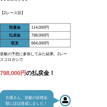
【2レース目】
投資金
114,000円
払戻金
798,000円
収支
684,000円
皇艇の予想に参加してみた結果、2レー
スコロガシで
798,000円
の払戻金！
古屋さん、皇艇の目標金
額にほぼ達成しました！