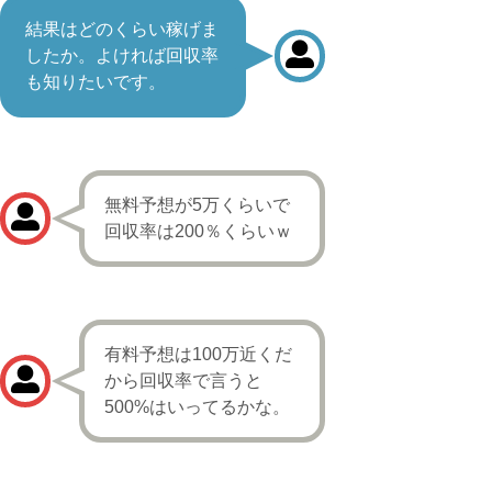
結果はどのくらい稼げま
したか。よければ回収率
も知りたいです。
無料予想が5万くらいで
回収率は200％くらいｗ
有料予想は100万近くだ
から回収率で言うと
500%はいってるかな。