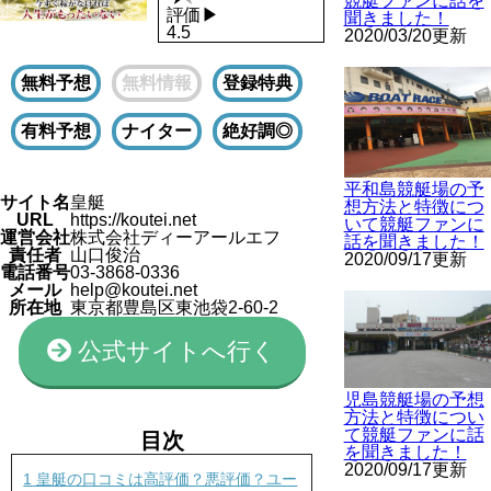
競艇ファンに話を
評価▶
聞きました！
4.5
2020/03/20更新
無料予想
無料情報
登録特典
有料予想
ナイター
絶好調◎
平和島競艇場の予
サイト名
皇艇
想方法と特徴につ
URL
https://koutei.net
いて競艇ファンに
運営会社
株式会社ディーアールエフ
話を聞きました！
責任者
山口俊治
2020/09/17更新
電話番号
03-3868-0336
メール
help@koutei.net
所在地
東京都豊島区東池袋2-60-2
公式サイトへ行く
児島競艇場の予想
方法と特徴につい
て競艇ファンに話
目次
を聞きました！
2020/09/17更新
1
皇艇の口コミは高評価？悪評価？ユー