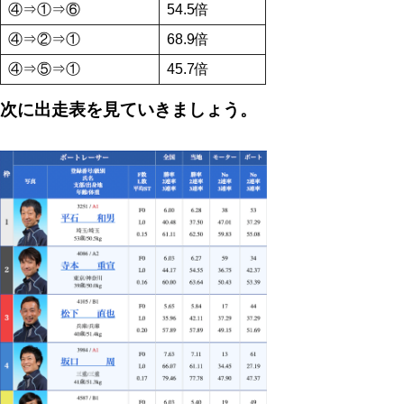
④⇒①⇒⑥
54.5倍
④⇒②⇒①
68.9倍
④⇒⑤⇒①
45.7倍
次に出走表を見ていきましょう。