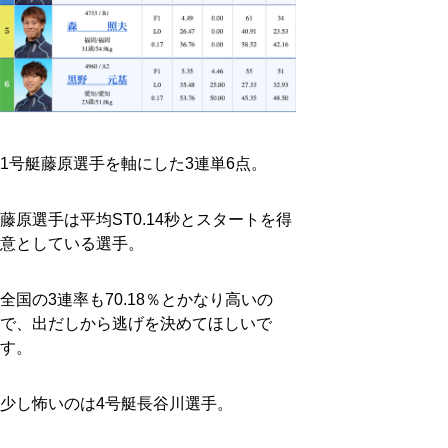
1号艇藤原選手を軸にした3連単6点。
藤原選手は平均ST0.14秒とスタートを得
意としている選手。
全国の3連率も70.18％とかなり高いの
で、出だしから逃げを決めてほしいで
す。
少し怖いのは4号艇長谷川選手。