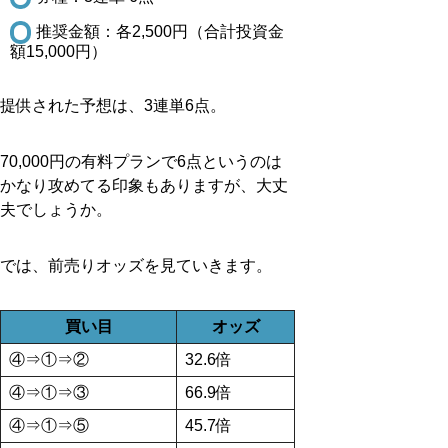
推奨金額：各2,500円（合計投資金
額15,000円）
提供された予想は、3連単6点。
70,000円の有料プランで6点というのは
かなり攻めてる印象もありますが、大丈
夫でしょうか。
では、前売りオッズを見ていきます。
買い目
オッズ
④⇒①⇒②
32.6倍
④⇒①⇒③
66.9倍
④⇒①⇒⑤
45.7倍