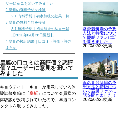
ザーに意見を聞いてみました
2
皇艇の有料予想を検証
2.1
有料予想｜初参加後の結果一覧
3
皇艇の無料予想を検証
常滑競艇場の予想
3.1
無料予想｜初参加後の結果一覧
方法と特徴につい
【2020年04月28日更新】
て競艇ファンに話
を聞きました！
4
皇艇の検証結果｜口コミ・評価・評判
2020/02/28更新
まとめ
皇艇の口コミは高評価？悪評
価？ユーザーに意見を聞いて
みました
浜名湖競艇場の予
想方法と特徴につ
キョウテイトーキョーが用意している体
いて競艇ファンに
験談募集箱に「
皇艇
」について会員様の
話を聞きました！
2020/02/28更新
体験談が投稿されていたので、早速コン
タクトを取ってみました。