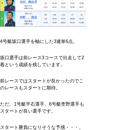
4号艇坂口選手を軸にした3連単6点。
坂口選手は前レース3コースで出走して2
着という成績を残しています。
前レースではスタートが良かったのでこ
のレースもスタートに期待。
ただ、1号艇平石選手、6号艇杢野選手も
スタートが良い選手です。
スタート勝負になりそうな予感・・・。