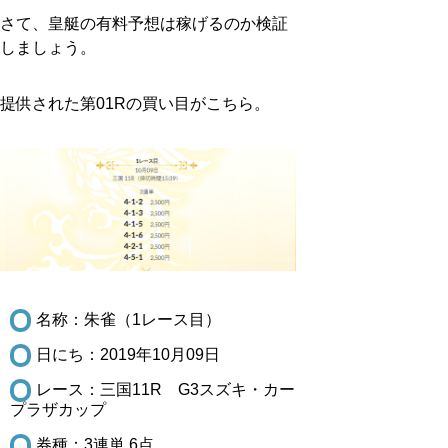
さて、皇艇の有料予想は稼げるのか検証
しましょう。
提供された第01Rの買い目がこちら。
名称：朱雀（1レース目）
日にち：2019年10月09日
レース：三国11R G3スズキ・カー
プラザカップ
券種：3連単 6点