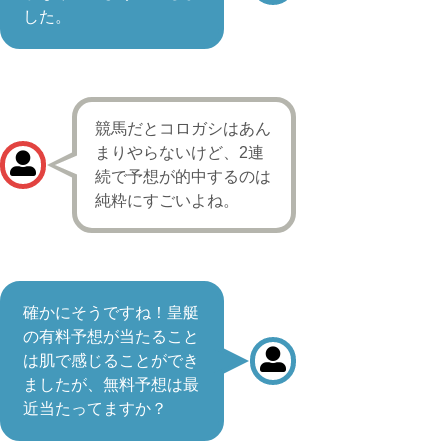
した。
競馬だとコロガシはあん
まりやらないけど、2連
続で予想が的中するのは
純粋にすごいよね。
確かにそうですね！皇艇
の有料予想が当たること
は肌で感じることができ
ましたが、無料予想は最
近当たってますか？