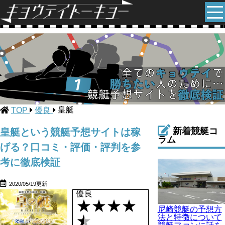
皇艇
TOP
優良
新着競艇コ
皇艇という競艇予想サイトは稼
ラム
げる？口コミ・評価・評判を参
考に徹底検証
2020/05/19更新
優良
尼崎競艇の予想方
法と特徴について