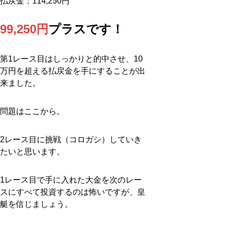
払戻金：114,250円
99,250円
プラスです！
第1レース目はしっかりと的中させ、10
万円を超える払戻金を手にすることが出
来ました。
問題はここから。
2レース目に挑戦（コロガシ）していき
たいと思います。
1レース目で手に入れた大金を次のレー
スにすべて投資するのは怖いですが、皇
艇を信じましょう。