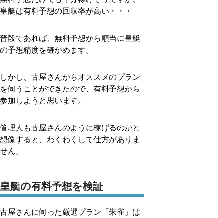
皇艇は有料予想の回収率が高い・・・
普段であれば、無料予想から順当に皇艇
の予想精度を確かめます。
しかし、古屋さんからオススメのプラン
を伺うことができたので、有料予想から
参加しようと思います。
管理人も古屋さんのように稼げるのかと
想像すると、わくわくして仕方がありま
せん。
皇艇の有料予想を検証
古屋さんに伺った厳選プラン「朱雀」は