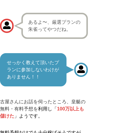
あるよ〜、厳選プランの
朱雀ってやつだね。
せっかく教えて頂いたプ
ランに参加しないわけが
ありません！！
古屋さんにお話を伺ったところ、皇艇の
無料・有料予想を
利用し「
100万以上も
儲けた
」ようです。
無料予想だけでも十分稼げそうですが、