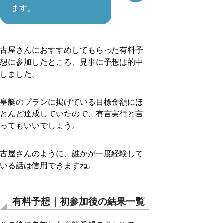
ます。
古屋さんにおすすめしてもらった有料予
想に参加したところ、見事に予想は的中
しました。
皇艇のプランに掲げている目標金額にほ
とんど達成していたので、有言実行と言
ってもいいでしょう。
古屋さんのように、誰かが一度経験して
いる話は信用できますね。
有料予想｜初参加後の結果一覧