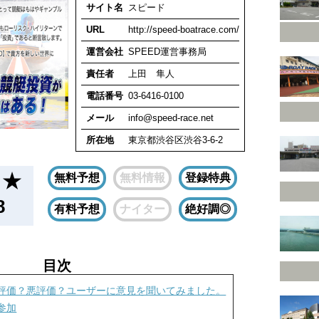
サイト名
スピード
URL
http://speed-boatrace.com/
運営会社
SPEED運営事務局
責任者
上田 隼人
電話番号
03-6416-0100
メール
info@speed-race.net
所在地
東京都渋谷区渋谷3-6-2
無料予想
無料情報
登録特典
8
有料予想
ナイター
絶好調◎
目次
評価？悪評価？ユーザーに意見を聞いてみました。
参加