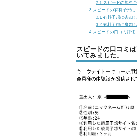
2.1
スピードの無料予想
3
スピードの有料予想に
3.1
有料予想に参加し
3.2
有料予想に参加し
4
スピードの口コミ評価
スピードの口コミは
いてみました。
キョウテイトーキョーが用
会員様の体験談が投稿され