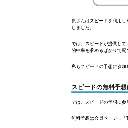
原さん
はスピードを利用し
しました。
では、スピードが提供して
的中率を求めるばかりで配
私もスピードの予想に参加
スピードの無料予想
では、スピードの予想に参
無料予想は会員ページ→「T