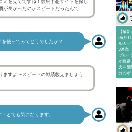
コミを見てですね！競艇予想サイトを探し
価が良かったのがスピードだったんで！
【最新
05月
ドを使ってみてどうでしたか？
ルカッ
3連単
ブルー
が豊富
支を継
分のポ
りますよ〜スピードの戦績教えましょう
す！とても気になります。