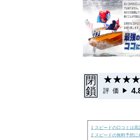
閉
鎖
4.
評価▶
1
スピードの口コミは高
2
スピードの無料予想に