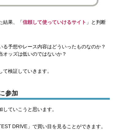
た結果、「
信頼して使っていけるサイト
」と判断
いる予想やレース内容はどういったものなのか？
当オッズは低いのではないか？
して検証していきます。
に参加
加していこうと思います。
EST DRIVE」で買い目を見ることができます。