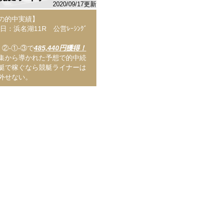
2020/09/17更新
の的中実績】
2日：浜名湖11R 公営ﾚｰｼﾝｸﾞ
：②-①-③で
485,440円獲得！
集から導かれた予想で的中続
艇で稼ぐなら競艇ライナーは
外せない。