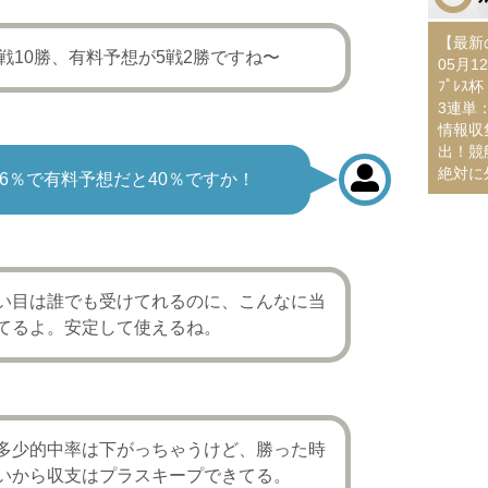
【最新
戦10勝、有料予想が5戦2勝ですね〜
05月1
ﾌﾟﾚｽ杯
3連単
情報収
出！競
絶対に
6％で有料予想だと40％ですか！
い目は誰でも受けてれるのに、こんなに当
てるよ。安定して使えるね。
多少的中率は下がっちゃうけど、勝った時
いから収支はプラスキープできてる。